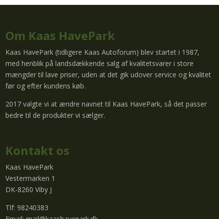
Om Kaas HavePark
Kaas HavePark (tidligere Kaas Autoforum) blev startet i 1987,
med henblik på landsdækkende salg af kvalitetsvarer i store
mængder til lave priser, uden at det gik udover service og kvalitet
før og efter kundens køb.
2017 valgte vi at ændre navnet til Kaas HavePark, så det passer
bedre til de produkter vi sælger.
Kontakt os
Kaas HavePark
Vestermarken 1
DK-8260 Viby J
Tlf: 98240383
Email:
mail@kaashavepark.dk