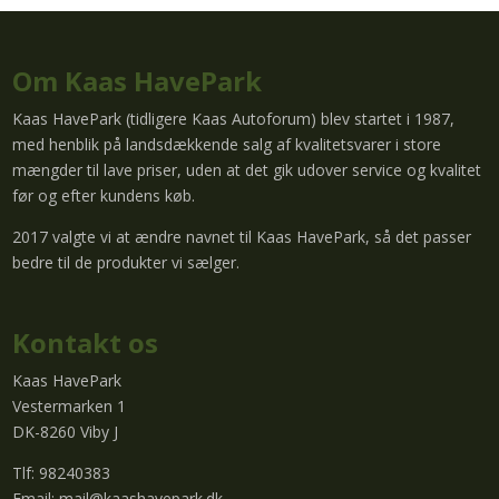
Om Kaas HavePark
Kaas HavePark (tidligere Kaas Autoforum) blev startet i 1987,
med henblik på landsdækkende salg af kvalitetsvarer i store
mængder til lave priser, uden at det gik udover service og kvalitet
før og efter kundens køb.
2017 valgte vi at ændre navnet til Kaas HavePark, så det passer
bedre til de produkter vi sælger.
Kontakt os
Kaas HavePark
Vestermarken 1
DK-8260 Viby J
Tlf: 98240383
Email:
mail@kaashavepark.dk