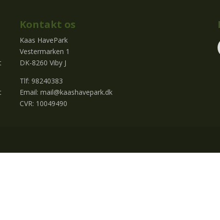
Kontakt os
Kaas HavePark
Vestermarken 1
t
DK-8260 Viby J
Tlf: 98240383
t
Email:
mail@kaashavepark.dk
CVR: 10049490