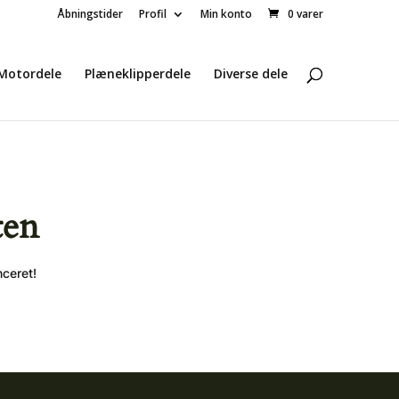
Åbningstider
Profil
Min konto
0 varer
Motordele
Plæneklipperdele
Diverse dele
ten
nceret!