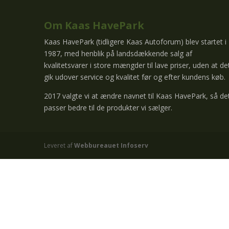
Om Kaas HavePark
Kaas HavePark (tidligere Kaas Autoforum) blev startet i
1987, med henblik på landsdækkende salg af
kvalitetsvarer i store mængder til lave priser, uden at de
gik udover service og kvalitet før og efter kundens køb.
2017 valgte vi at ændre navnet til Kaas HavePark, så de
passer bedre til de produkter vi sælger.
Leveret af
Webbureauet Infoserv