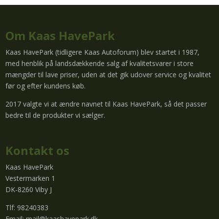
Om Kaas HavePark
Kaas HavePark (tidligere Kaas Autoforum) blev startet i 1987,
med henblik på landsdækkende salg af kvalitetsvarer i store
mængder til lave priser, uden at det gik udover service og kvalitet
før og efter kundens køb.
2017 valgte vi at ændre navnet til Kaas HavePark, så det passer
bedre til de produkter vi sælger.
Kontakt os
Kaas HavePark
Vestermarken 1
DK-8260 Viby J
Tlf: 98240383
Email:
mail@kaashavepark.dk