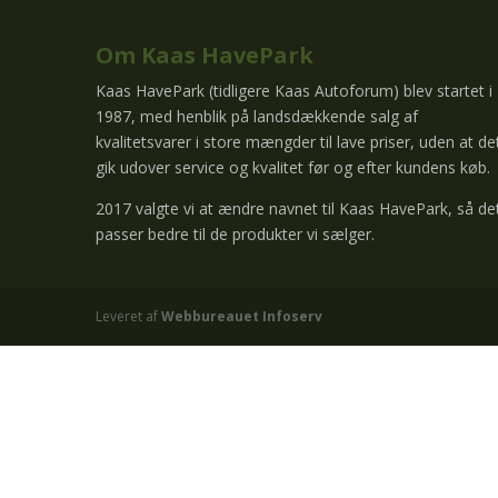
Om Kaas HavePark
Kaas HavePark (tidligere Kaas Autoforum) blev startet i
1987, med henblik på landsdækkende salg af
kvalitetsvarer i store mængder til lave priser, uden at de
gik udover service og kvalitet før og efter kundens køb.
2017 valgte vi at ændre navnet til Kaas HavePark, så de
passer bedre til de produkter vi sælger.
Leveret af
Webbureauet Infoserv