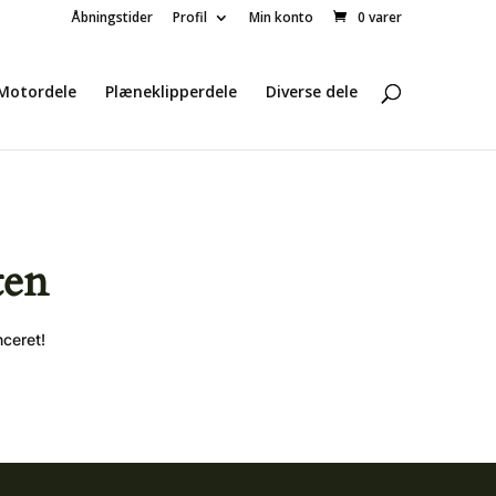
Åbningstider
Profil
Min konto
0 varer
Motordele
Plæneklipperdele
Diverse dele
ten
nceret!