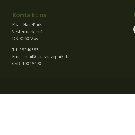
Kontakt os
Kaas HavePark
Vestermarken 1
t
DK-8260 Viby J
Tlf: 98240383
t
Email:
mail@kaashavepark.dk
CVR: 10049490