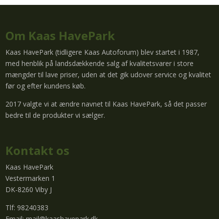
Om Kaas HavePark
Kaas HavePark (tidligere Kaas Autoforum) blev startet i 1987,
med henblik på landsdækkende salg af kvalitetsvarer i store
mængder til lave priser, uden at det gik udover service og kvalitet
før og efter kundens køb.
2017 valgte vi at ændre navnet til Kaas HavePark, så det passer
bedre til de produkter vi sælger.
Kontakt os
Kaas HavePark
Vestermarken 1
DK-8260 Viby J
Tlf: 98240383
Email:
mail@kaashavepark.dk