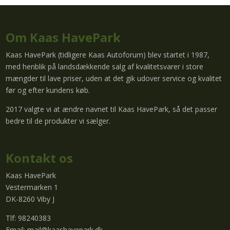
Om Kaas HavePark
Kaas HavePark (tidligere Kaas Autoforum) blev startet i 1987,
med henblik på landsdækkende salg af kvalitetsvarer i store
mængder til lave priser, uden at det gik udover service og kvalitet
før og efter kundens køb.
2017 valgte vi at ændre navnet til Kaas HavePark, så det passer
bedre til de produkter vi sælger.
Kontakt os
Kaas HavePark
Vestermarken 1
DK-8260 Viby J
Tlf: 98240383
Email:
mail@kaashavepark.dk