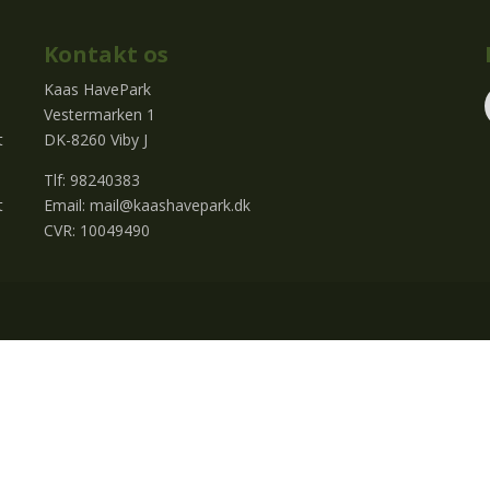
Kontakt os
Kaas HavePark
Vestermarken 1
t
DK-8260 Viby J
Tlf: 98240383
t
Email:
mail@kaashavepark.dk
CVR: 10049490