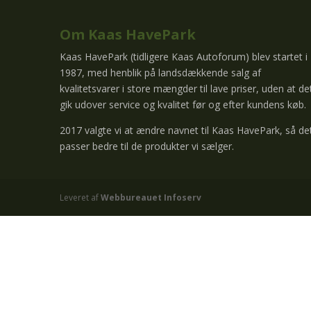
Om Kaas HavePark
Kaas HavePark (tidligere Kaas Autoforum) blev startet i
1987, med henblik på landsdækkende salg af
kvalitetsvarer i store mængder til lave priser, uden at de
gik udover service og kvalitet før og efter kundens køb.
2017 valgte vi at ændre navnet til Kaas HavePark, så de
passer bedre til de produkter vi sælger.
Leveret af
Webbureauet Infoserv