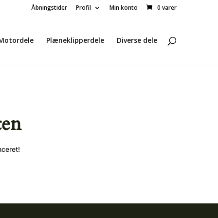
Åbningstider
Profil
Min konto
0 varer
Motordele
Plæneklipperdele
Diverse dele
ten
nceret!