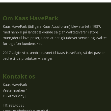
Om Kaas HavePark
Kaas HavePark (tidligere Kaas Autoforum) blev startet i 1987,
med henblik på landsdækkende salg af kvalitetsvarer i store
mængder til lave priser, uden at det gik udover service og kvalitet
før og efter kundens køb.
2017 valgte vi at ændre navnet til Kaas HavePark, så det passer
bedre til de produkter vi sælger.
Kontakt os
Kaas HavePark
Vestermarken 1
DK-8260 Viby J
Tlf: 98240383
Email:
mail@kaashavepark.dk