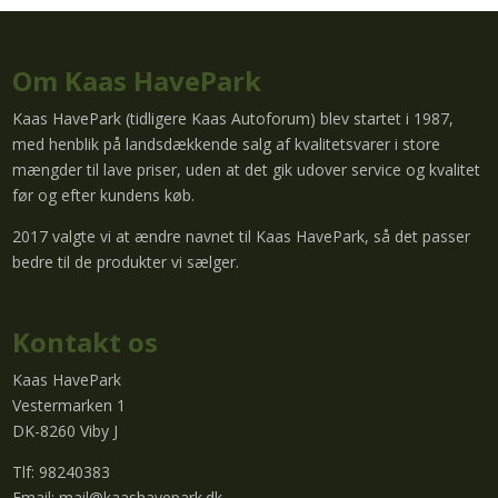
Om Kaas HavePark
Kaas HavePark (tidligere Kaas Autoforum) blev startet i 1987,
med henblik på landsdækkende salg af kvalitetsvarer i store
mængder til lave priser, uden at det gik udover service og kvalitet
før og efter kundens køb.
2017 valgte vi at ændre navnet til Kaas HavePark, så det passer
bedre til de produkter vi sælger.
Kontakt os
Kaas HavePark
Vestermarken 1
DK-8260 Viby J
Tlf: 98240383
Email:
mail@kaashavepark.dk