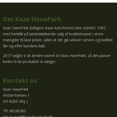
Om Kaas HavePark
Kaas HavePark (tidligere Kaas Autoforum) blev startet i 1987,
med henblik på landsdækkende salg af kvalitetsvarer i store
mængder til lave priser, uden at det gik udover service og kvalitet
før og efter kundens køb.
2017 valgte vi at ændre navnet til Kaas HavePark, så det passer
bedre til de produkter vi sælger.
Kontakt os
Kaas HavePark
Vestermarken 1
DK-8260 Viby J
Tlf: 98240383
Email:
mail@kaashavepark.dk