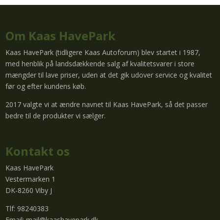
Om Kaas HavePark
Kaas HavePark (tidligere Kaas Autoforum) blev startet i 1987,
med henblik på landsdækkende salg af kvalitetsvarer i store
mængder til lave priser, uden at det gik udover service og kvalitet
før og efter kundens køb.
2017 valgte vi at ændre navnet til Kaas HavePark, så det passer
bedre til de produkter vi sælger.
Kontakt os
Kaas HavePark
Vestermarken 1
DK-8260 Viby J
Tlf: 98240383
Email:
mail@kaashavepark.dk