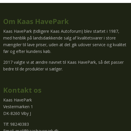
Om Kaas HavePark
Kaas HavePark (tidligere Kaas Autoforum) blev startet i 1987,
med henblik på landsdækkende salg af kvalitetsvarer i store
mængder til lave priser, uden at det gik udover service og kvalitet
før og efter kundens køb.
2017 valgte vi at ændre navnet til Kaas HavePark, så det passer
bedre til de produkter vi sælger.
Kontakt os
Kaas HavePark
Vestermarken 1
DK-8260 Viby J
Tlf: 98240383
Email:
mail@kaashavepark.dk