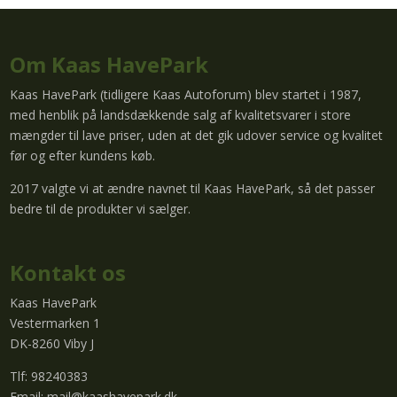
Om Kaas HavePark
Kaas HavePark (tidligere Kaas Autoforum) blev startet i 1987,
med henblik på landsdækkende salg af kvalitetsvarer i store
mængder til lave priser, uden at det gik udover service og kvalitet
før og efter kundens køb.
2017 valgte vi at ændre navnet til Kaas HavePark, så det passer
bedre til de produkter vi sælger.
Kontakt os
Kaas HavePark
Vestermarken 1
DK-8260 Viby J
Tlf: 98240383
Email:
mail@kaashavepark.dk