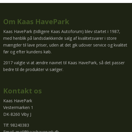
Om Kaas HavePark
Kaas HavePark (tidligere Kaas Autoforum) blev startet i 1987,
med henblik på landsdækkende salg af kvalitetsvarer i store
mængder til lave priser, uden at det gik udover service og kvalitet
før og efter kundens køb.
2017 valgte vi at ændre navnet til Kaas HavePark, så det passer
bedre til de produkter vi sælger.
Kontakt os
Kaas HavePark
Vestermarken 1
DK-8260 Viby J
Tlf: 98240383
Email:
mail@kaashavepark.dk