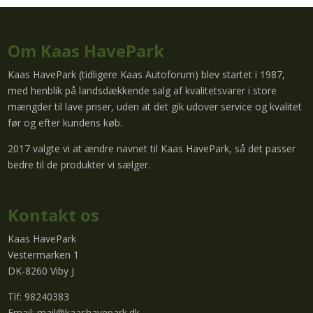
Om Kaas HavePark
Kaas HavePark (tidligere Kaas Autoforum) blev startet i 1987,
med henblik på landsdækkende salg af kvalitetsvarer i store
mængder til lave priser, uden at det gik udover service og kvalitet
før og efter kundens køb.
2017 valgte vi at ændre navnet til Kaas HavePark, så det passer
bedre til de produkter vi sælger.
Kontakt os
Kaas HavePark
Vestermarken 1
DK-8260 Viby J
Tlf: 98240383
Email:
mail@kaashavepark.dk