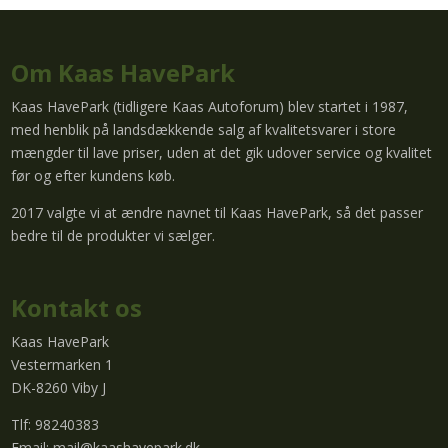
Om Kaas HavePark
Kaas HavePark (tidligere Kaas Autoforum) blev startet i 1987,
med henblik på landsdækkende salg af kvalitetsvarer i store
mængder til lave priser, uden at det gik udover service og kvalitet
før og efter kundens køb.
2017 valgte vi at ændre navnet til Kaas HavePark, så det passer
bedre til de produkter vi sælger.
Kontakt os
Kaas HavePark
Vestermarken 1
DK-8260 Viby J
Tlf: 98240383
Email:
mail@kaashavepark.dk