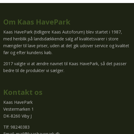
Om Kaas HavePark
Kaas HavePark (tidligere Kaas Autoforum) blev startet i 1987,
med henblik på landsdækkende salg af kvalitetsvarer i store
mængder til lave priser, uden at det gik udover service og kvalitet
før og efter kundens køb.
2017 valgte vi at ændre navnet til Kaas HavePark, så det passer
bedre til de produkter vi sælger.
Kontakt os
Kaas HavePark
Vestermarken 1
DK-8260 Viby J
Tlf: 98240383
Email:
mail@kaashavepark.dk