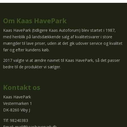
Om Kaas HavePark
Kaas HavePark (tidligere Kaas Autoforum) blev startet i 1987,
med henblik på landsdækkende salg af kvalitetsvarer i store
mængder til lave priser, uden at det gik udover service og kvalitet
før og efter kundens køb.
2017 valgte vi at ændre navnet til Kaas HavePark, så det passer
bedre til de produkter vi sælger.
Kontakt os
Kaas HavePark
Vestermarken 1
DK-8260 Viby J
Tlf: 98240383
Email:
mail@kaashavepark.dk