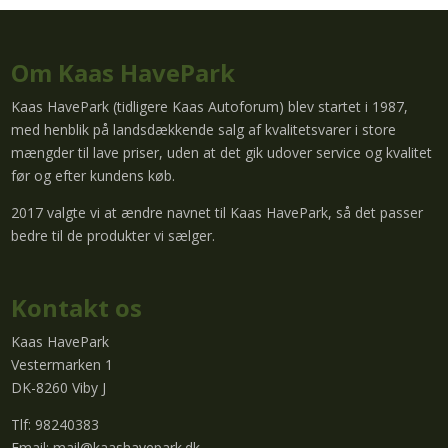
Om Kaas HavePark
Kaas HavePark (tidligere Kaas Autoforum) blev startet i 1987,
med henblik på landsdækkende salg af kvalitetsvarer i store
mængder til lave priser, uden at det gik udover service og kvalitet
før og efter kundens køb.
2017 valgte vi at ændre navnet til Kaas HavePark, så det passer
bedre til de produkter vi sælger.
Kontakt os
Kaas HavePark
Vestermarken 1
DK-8260 Viby J
Tlf: 98240383
Email:
mail@kaashavepark.dk