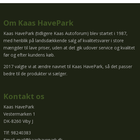
Om Kaas HavePark
Kaas HavePark (tidligere Kaas Autoforum) blev startet i 1987,
med henblik på landsdækkende salg af kvalitetsvarer i store
mængder til lave priser, uden at det gik udover service og kvalitet
før og efter kundens køb.
2017 valgte vi at ændre navnet til Kaas HavePark, så det passer
bedre til de produkter vi sælger.
Kontakt os
Kaas HavePark
Vestermarken 1
DK-8260 Viby J
Tlf: 98240383
Email:
mail@kaashavepark.dk