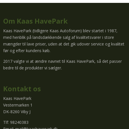
Om Kaas HavePark
Kaas HavePark (tidligere Kaas Autoforum) blev startet i 1987,
med henblik på landsdækkende salg af kvalitetsvarer i store
mængder til lave priser, uden at det gik udover service og kvalitet
før og efter kundens køb.
2017 valgte vi at ændre navnet til Kaas HavePark, så det passer
bedre til de produkter vi sælger.
Kontakt os
Kaas HavePark
Vestermarken 1
DK-8260 Viby J
Tlf: 98240383
Email:
mail@kaashavepark.dk