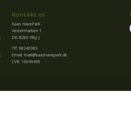
Kontakt os
Kaas HavePark
Vestermarken 1
t
DK-8260 Viby J
Tlf: 98240383
t
Email:
mail@kaashavepark.dk
CVR: 10049490