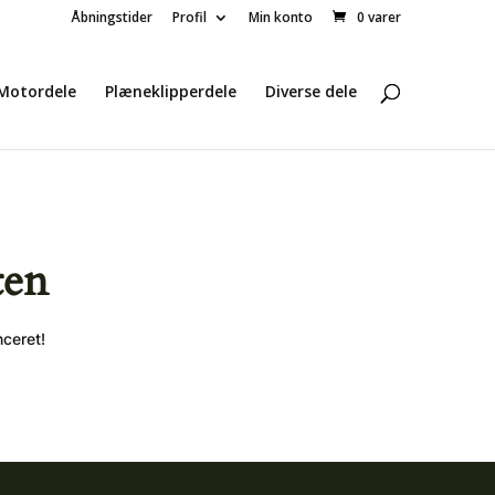
Åbningstider
Profil
Min konto
0 varer
Motordele
Plæneklipperdele
Diverse dele
ten
nceret!