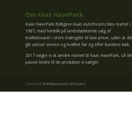
Om Kaas HavePark
Kaas HavePark (tidligere Kaas Autoforum) blev startet i
1987, med henblik på landsdækkende salg af
kvalitetsvarer i store mængder til lave priser, uden at de
gik udover service og kvalitet før og efter kundens køb.
2017 valgte vi at ændre navnet til Kaas HavePark, så de
passer bedre til de produkter vi sælger.
Leveret af
Webbureauet Infoserv