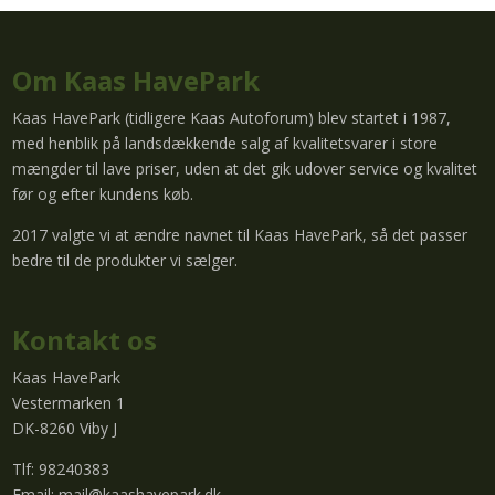
Om Kaas HavePark
Kaas HavePark (tidligere Kaas Autoforum) blev startet i 1987,
med henblik på landsdækkende salg af kvalitetsvarer i store
mængder til lave priser, uden at det gik udover service og kvalitet
før og efter kundens køb.
2017 valgte vi at ændre navnet til Kaas HavePark, så det passer
bedre til de produkter vi sælger.
Kontakt os
Kaas HavePark
Vestermarken 1
DK-8260 Viby J
Tlf: 98240383
Email:
mail@kaashavepark.dk