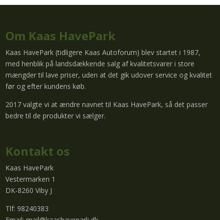
Om Kaas HavePark
Kaas HavePark (tidligere Kaas Autoforum) blev startet i 1987,
med henblik på landsdækkende salg af kvalitetsvarer i store
mængder til lave priser, uden at det gik udover service og kvalitet
før og efter kundens køb.
2017 valgte vi at ændre navnet til Kaas HavePark, så det passer
bedre til de produkter vi sælger.
Kontakt os
Kaas HavePark
Vestermarken 1
DK-8260 Viby J
Tlf: 98240383
Email:
mail@kaashavepark.dk