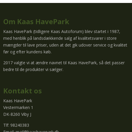
Om Kaas HavePark
Kaas HavePark (tidligere Kaas Autoforum) blev startet i 1987,
med henblik på landsdækkende salg af kvalitetsvarer i store
mængder til lave priser, uden at det gik udover service og kvalitet
før og efter kundens køb.
2017 valgte vi at ændre navnet til Kaas HavePark, så det passer
bedre til de produkter vi sælger.
Kontakt os
Kaas HavePark
Vestermarken 1
DK-8260 Viby J
Tlf: 98240383
Email:
mail@kaashavepark.dk