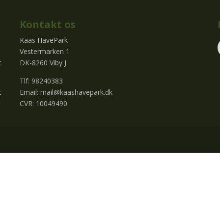
Kontakt os
Kaas HavePark
Vestermarken 1
t
DK-8260 Viby J
Tlf: 98240383
t
Email:
mail@kaashavepark.dk
CVR: 10049490