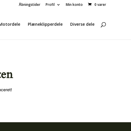
Åbningstider
Profil
Min konto
0 varer
Motordele
Plæneklipperdele
Diverse dele
ten
nceret!