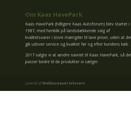
Om Kaas HavePark
Kaas HavePark (tidligere Kaas Autoforum) blev startet i
1987, med henblik på landsdækkende salg af
kvalitetsvarer i store mængder til lave priser, uden at de
gik udover service og kvalitet før og efter kundens køb.
2017 valgte vi at ændre navnet til Kaas HavePark, så de
passer bedre til de produkter vi sælger.
Leveret af
Webbureauet Infoserv