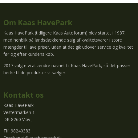
Om Kaas HavePark
Kaas HavePark (tidligere Kaas Autoforum) blev startet i 1987,
med henblik på landsdækkende salg af kvalitetsvarer i store
mængder til lave priser, uden at det gik udover service og kvalitet
før og efter kundens køb.
2017 valgte vi at ændre navnet til Kaas HavePark, så det passer
bedre til de produkter vi sælger.
Kontakt os
Kaas HavePark
Vestermarken 1
DK-8260 Viby J
Tlf: 98240383
Email:
mail@kaashavepark.dk