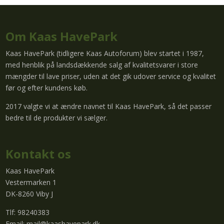
Om Kaas HavePark
Kaas HavePark (tidligere Kaas Autoforum) blev startet i 1987,
med henblik på landsdækkende salg af kvalitetsvarer i store
mængder til lave priser, uden at det gik udover service og kvalitet
før og efter kundens køb.
2017 valgte vi at ændre navnet til Kaas HavePark, så det passer
bedre til de produkter vi sælger.
Kontakt os
Kaas HavePark
Vestermarken 1
DK-8260 Viby J
Tlf: 98240383
Email:
mail@kaashavepark.dk