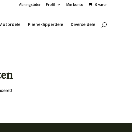
Åbningstider
Profil
Min konto
0 varer
Motordele
Plæneklipperdele
Diverse dele
ten
nceret!