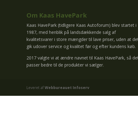
Om Kaas HavePark
Kaas HavePark (tidligere Kaas Autoforum) blev startet i
1987, med henblik på landsdækkende salg af
kvalitetsvarer i store mængder til lave priser, uden at de
gik udover service og kvalitet før og efter kundens køb.
2017 valgte vi at ændre navnet til Kaas HavePark, så de
passer bedre til de produkter vi sælger.
Leveret af
Webbureauet Infoserv