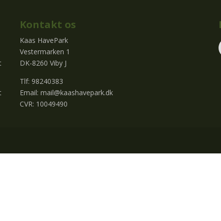
Kontakt os
Kaas HavePark
Vestermarken 1
t
DK-8260 Viby J
Tlf: 98240383
t
Email:
mail@kaashavepark.dk
CVR: 10049490