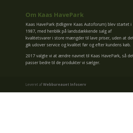
Om Kaas HavePark
Kaas HavePark (tidligere Kaas Autoforum) blev startet i
1987, med henblik på landsdækkende salg af
kvalitetsvarer i store mængder til lave priser, uden at de
gik udover service og kvalitet før og efter kundens køb.
2017 valgte vi at ændre navnet til Kaas HavePark, så de
passer bedre til de produkter vi sælger.
Leveret af
Webbureauet Infoserv