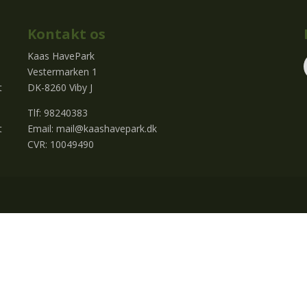
Kontakt os
Kaas HavePark
Vestermarken 1
t
DK-8260 Viby J
Tlf: 98240383
t
Email:
mail@kaashavepark.dk
CVR: 10049490