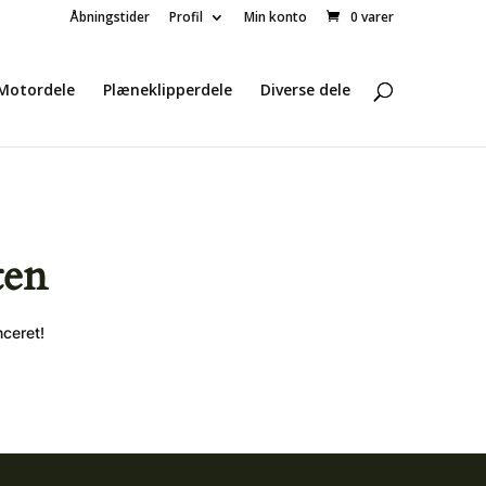
Åbningstider
Profil
Min konto
0 varer
Motordele
Plæneklipperdele
Diverse dele
ten
nceret!