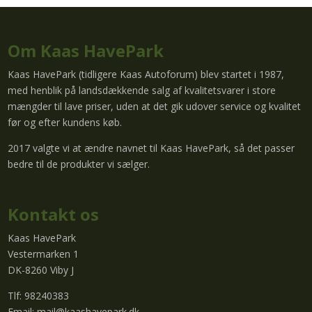
Om Kaas HavePark
Kaas HavePark (tidligere Kaas Autoforum) blev startet i 1987,
med henblik på landsdækkende salg af kvalitetsvarer i store
mængder til lave priser, uden at det gik udover service og kvalitet
før og efter kundens køb.
2017 valgte vi at ændre navnet til Kaas HavePark, så det passer
bedre til de produkter vi sælger.
Kontakt os
Kaas HavePark
Vestermarken 1
DK-8260 Viby J
Tlf: 98240383
Email:
mail@kaashavepark.dk