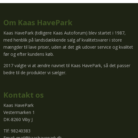
Om Kaas HavePark
Kaas HavePark (tidligere Kaas Autoforum) blev startet i 1987,
med henblik på landsdækkende salg af kvalitetsvarer i store
mængder til lave priser, uden at det gik udover service og kvalitet
før og efter kundens køb.
2017 valgte vi at ændre navnet til Kaas HavePark, så det passer
bedre til de produkter vi sælger.
Kontakt os
Kaas HavePark
Vestermarken 1
DK-8260 Viby J
Tlf: 98240383
Email:
mail@kaashavepark.dk