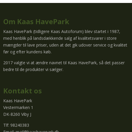
Om Kaas HavePark
Kaas HavePark (tidligere Kaas Autoforum) blev startet i 1987,
med henblik på landsdækkende salg af kvalitetsvarer i store
mængder til lave priser, uden at det gik udover service og kvalitet
før og efter kundens køb.
2017 valgte vi at ændre navnet til Kaas HavePark, så det passer
bedre til de produkter vi sælger.
Kontakt os
Kaas HavePark
Vestermarken 1
DK-8260 Viby J
Tlf: 98240383
Email:
mail@kaashavepark.dk